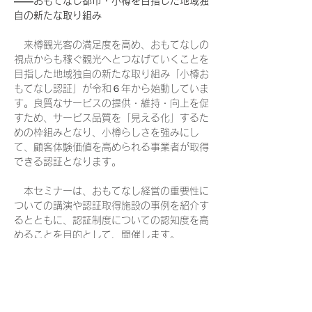
――おもてなし都市・小樽を目指した地域独
自の新たな取り組み
　来樽観光客の満足度を高め、おもてなしの
視点からも稼ぐ観光へとつなげていくことを
目指した地域独自の新たな取り組み「小樽お
もてなし認証」が令和６年から始動していま
す。良質なサービスの提供・維持・向上を促
すため、サービス品質を「見える化」するた
めの枠組みとなり、小樽らしさを強みにし
て、顧客体験価値を高められる事業者が取得
できる認証となります。
　本セミナーは、おもてなし経営の重要性に
ついての講演や認証取得施設の事例を紹介す
るとともに、認証制度についての認知度を高
めることを目的として、開催します。
１．概要
セミナー名　
「経営に活かす小樽おもてなし認証制度　～