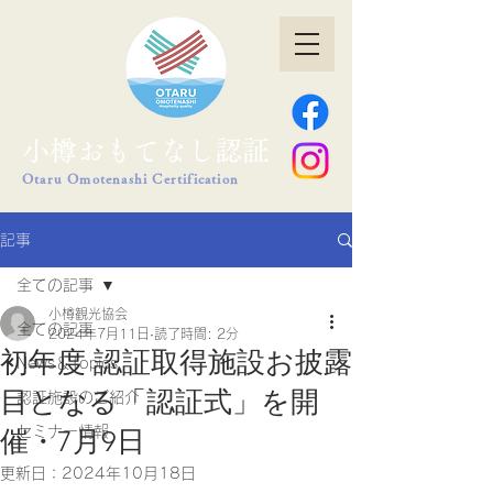
小樽おもてなし認証
Otaru Omotenashi Certification
記事
全ての記事
小樽観光協会
全ての記事
2024年7月11日
読了時間: 2分
初年度 認証取得施設お披露
News＆Topics
目となる「認証式」を開
認証施設のご紹介
セミナー情報
催・7月9日
更新日：
2024年10月18日