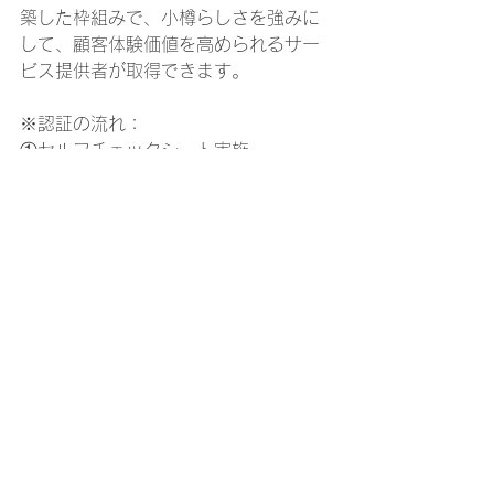
築した枠組みで、小樽らしさを強みに
して、顧客体験価値を高められるサー
ビス提供者が取得できます。
※認証の流れ：
①セルフチェックシート実施　
②お客様満足度調査（覆面調査）の実
施　
③審査員による審査会
News＆Topics