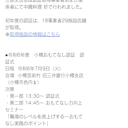
三部交流会は認証取得事業者および関
係者にて中國料理 好で行われました。
初年度の認証は、18事業者29施設店舗
が取得。
※
取得施設の情報はこちら
●令和6年度　小樽おもてなし認証　認
証式
日程  令和6年7月9日（火）
会場  小樽芸術村 旧三井銀行小樽支店
（小樽市色内１）
次第　 
・第一部 13:30～ 認証式
・第二部 14:45～ おもてなし力向上
セミナー
「職場のレベルを底上げするーおもて
なし実践のポイント」　 