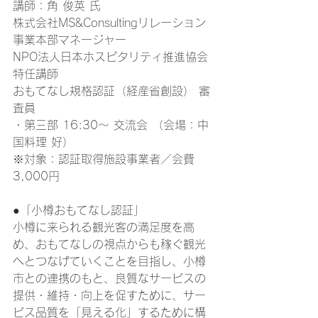
講師：角 俊英 氏  
株式会社MS&Consultingリレーション
事業本部マネージャー
NPO法人日本ホスピタリティ推進協会 
特任講師
おもてなし規格認証（経産省創設） 審
査員
・第三部 16:30～ 交流会 （会場：中
国料理 好）　
※対象：認証取得施設事業者／会費
3,000円
●「小樽おもてなし認証」
小樽に来られる観光客の満足度を高
め、おもてなしの視点からも稼ぐ観光
へとつなげていくことを目指し、小樽
市との連携のもと、良質なサービスの
提供・維持・向上を促すために、サー
ビス品質を「見える化」するために構