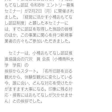
もてなし認証 令和8年 エントリー募集
セミナー」が2月2日（月）に開催され
ました。「経営に活かす小樽おもてな
し認証制度」と題した本セミナーに
は、すでに認証を取得した施設の皆様
のほか、この事業に関心を持つ新規事
業者の方々もご参加いただきました。
　セミナーは、小樽おもてなし認証推
進協議会の穴沢　眞 会長（小樽商科大
学　学長）の
挨拶からスタート。「名所旧跡を巡る
観光から、体験型観光に変化している
今、誰に会い、どんな対応を受けたか
がますます大事になる。印象に残る対
応・接客にはおもてなしが欠かせませ
ん」との挨拶でした。