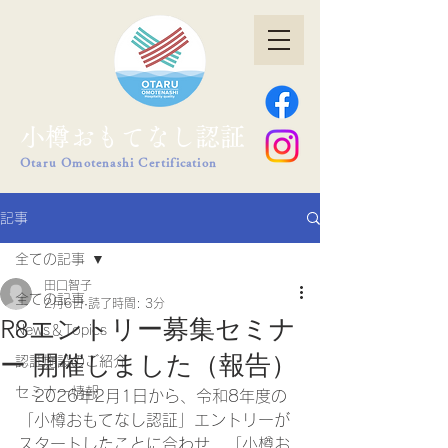
小樽おもてなし認証
Otaru Omotenashi Certification
記事
全ての記事
田口智子
全ての記事
2月6日
読了時間: 3分
R8エントリー募集セミナ
News＆Topics
ー 開催しました（報告）
認証施設のご紹介
セミナー情報
　2026年2月1日から、令和8年度の
「小樽おもてなし認証」エントリーが
スタートしたことに合わせ、「小樽お