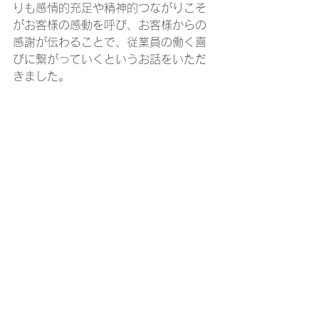
りも感情的充足や精神的つながりこそ
がお客様の感動を呼び、お客様からの
感謝が伝わることで、従業員の働く喜
びに繋がっていくというお話をいただ
きました。
　「これからの時代は、ますますおも
てなし経営が重要である」というメッ
セージを受け取ることができた今回の