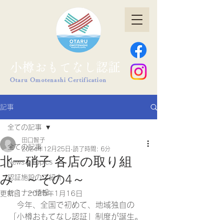
小樽おもてなし認証
Otaru Omotenashi Certification
記事
全ての記事
田口智子
全ての記事
2024年12月25日
読了時間: 6分
北一硝子 各店の取り組
News＆Topics
み ～その4～
認証施設のご紹介
セミナー情報
更新日：
2025年1月16日
　今年、全国で初めて、地域独自の
「小樽おもてなし認証」制度が誕生。