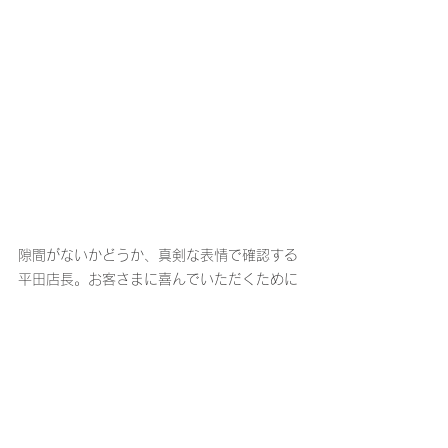
隙間がないかどうか、真剣な表情で確認する
平田店長。お客さまに喜んでいただくために
も、何度もしっかりと確認しています。
「絵柄などのシールを貼った後は、砂
で削らないところを隠すためのマスキ
ングテープを貼ります。このテープが
しっかり貼れていないと、砂の当て方